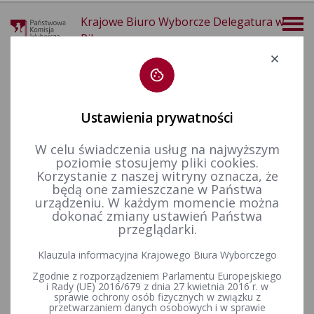
Krajowe Biuro Wyborcze Delegatura w
Pile
Deklaracja dostępności
Ustawienia prywatności
W celu świadczenia usług na najwyższym
poziomie stosujemy pliki cookies.
więcej
Korzystanie z naszej witryny oznacza, że
będą one zamieszczane w Państwa
Aktualności
Archiwum
urządzeniu. W każdym momencie można
dokonać zmiany ustawień Państwa
przeglądarki.
Uroczystość wręczenia uchwały PKW o wyborze Prezydenta
Klauzula informacyjna Krajowego Biura Wyborczego
Rzeczypospolitej Polskiej - zapowiedź prasowa
Zgodnie z rozporządzeniem Parlamentu Europejskiego
i Rady (UE) 2016/679 z dnia 27 kwietnia 2016 r. w
sprawie ochrony osób fizycznych w związku z
przetwarzaniem danych osobowych i w sprawie