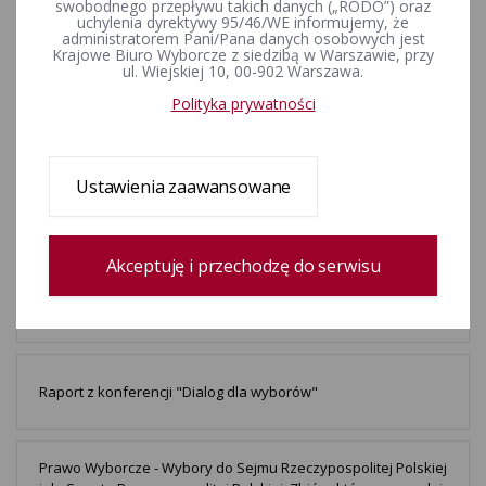
Zakończenie konsultacji ws. kształtu kart do głosowania
swobodnego przepływu takich danych („RODO”) oraz
uchylenia dyrektywy 95/46/WE informujemy, że
administratorem Pani/Pana danych osobowych jest
Krajowe Biuro Wyborcze z siedzibą w Warszawie, przy
ul. Wiejskiej 10, 00-902 Warszawa.
Prawo Wyborcze - Samorządowe Prawo Wyborcze. Zbiór
aktów prawnych oraz wyjaśnień Państwowej Komisji
Polityka prywatności
Wyborczej. - Stan prawny na dzień 30 kwietnia 1999 r.
Ustawienia zaawansowane
Nowy wzór karty do głosowania - wyraź swoją opinię
Akceptuję i przechodzę do serwisu
Prawo Wyborcze - Wybory Prezydenta Rzeczypospolitej
Polskiej. Zbiór aktów prawnych oraz wyjaśnień Państwowej
Komisji Wyborczej. - Stan prawny na 10 listopada 2000 r.
Raport z konferencji "Dialog dla wyborów"
Prawo Wyborcze - Wybory do Sejmu Rzeczypospolitej Polskiej