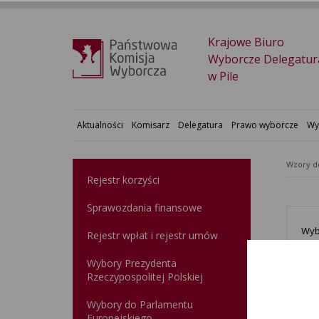
Krajowe Biuro
Wyborcze Delegatur
w Pile
Aktualności
Komisarz
Delegatura
Prawo wyborcze
Wy
Wzory 
Rejestr korzyści
Sprawozdania finansowe
Wyb
Rejestr wpłat i rejestr umów
Wybory Prezydenta
Rzeczypospolitej Polskiej
Ref
Wybory do Parlamentu
Europejskiego