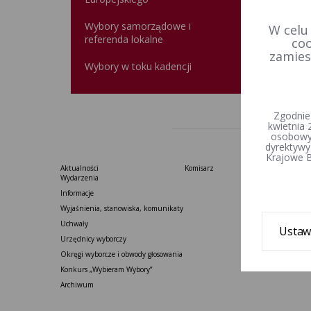
Wyb
Wybory samorządowe i
W celu
referenda lokalne
coo
zamies
Wybory w toku kadencji
Zgodnie
kwietnia 
osobowyc
dyrektywy
Krajowe B
Aktualności
Komisarz
Wydarzenia
Informacje
Wyjaśnienia, stanowiska, komunikaty
Uchwały
Ustaw
Urzędnicy wyborczy
Okręgi wyborcze i obwody głosowania
Konkurs „Wybieram Wybory”
Archiwum