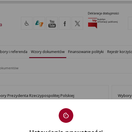
Deklaracja dostępności
a
bory i referenda
Wzory dokumentów
Finansowanie polityki
Rejestr korzyśc
dokumentów
ory Prezydenta Rzeczypospolitej Polskiej
Wybory 
erenda ogólnokrajowe
Rejestr 