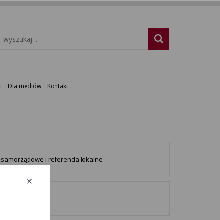
i
Dla mediów
Kontakt
samorządowe i referenda lokalne
korzyści