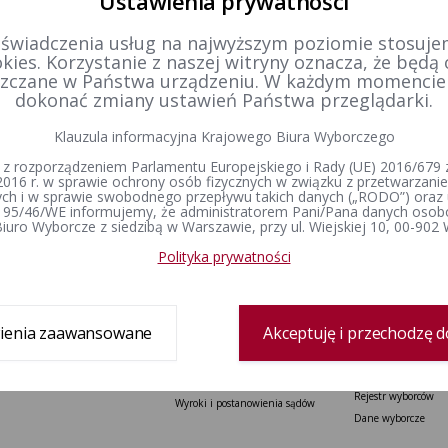
Ustawienia prywatności
ory do Sejmu RP i Senatu RP
Wybory 
 świadczenia usług na najwyższym poziomie stosujem
kies. Korzystanie z naszej witryny oznacza, że będą
zczane w Państwa urządzeniu. W każdym momenci
dokonać zmiany ustawień Państwa przeglądarki.
1
Klauzula informacyjna Krajowego Biura Wyborczego
 z rozporządzeniem Parlamentu Europejskiego i Rady (UE) 2016/679 z
2016 r. w sprawie ochrony osób fizycznych w związku z przetwarzan
h i w sprawie swobodnego przepływu takich danych („RODO”) oraz 
 95/46/WE informujemy, że administratorem Pani/Pana danych osob
iuro Wyborcze z siedzibą w Warszawie, przy ul. Wiejskiej 10, 00-902
Delegatura
Prawo wyborcze
Wybory i referenda
Polityka prywatności
Zespół delegatury
Konstytucja Rzeczypospolitej Polskiej​
Wybory Prezydenta 
Polskiej
Sprawozdanie finansowe
Kodeks wyborczy
Wybory do Sejmu i 
Ustawa o referendum ogólnokrajowym
Wybory do Parlamen
Ustawa o referendum lokalnym
ienia zaawansowane
Akceptuję i przechodzę d
Wybory samorządowe
Ustawa o partiach politycznych
lokalne
Wyjaśnienia, stanowiska i
Referenda ogólnokr
komunikaty
Rejestr wyborców
Wyroki i postanowienia sądów
Dane wyborcze