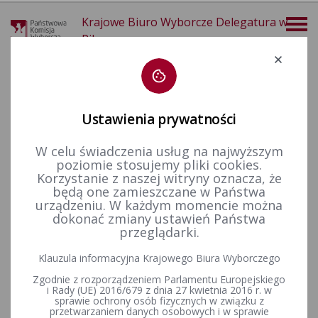
Krajowe Biuro Wyborcze Delegatura w
Pile
Deklaracja dostępności
Ustawienia prywatności
W celu świadczenia usług na najwyższym
poziomie stosujemy pliki cookies.
więcej
Korzystanie z naszej witryny oznacza, że
będą one zamieszczane w Państwa
Prawo wyborcze
Konstytucja Rzeczypospolitej Polskiej​
urządzeniu. W każdym momencie można
dokonać zmiany ustawień Państwa
KONSTYTUCJA
przeglądarki.
RZECZYPOSPOLITEJ POLSKIEJ
Klauzula informacyjna Krajowego Biura Wyborczego
z dnia 2 kwietnia 1997 r.
Zgodnie z rozporządzeniem Parlamentu Europejskiego
i Rady (UE) 2016/679 z dnia 27 kwietnia 2016 r. w
sprawie ochrony osób fizycznych w związku z
przetwarzaniem danych osobowych i w sprawie
(Dziennik Ustaw Nr 78, poz. 483)