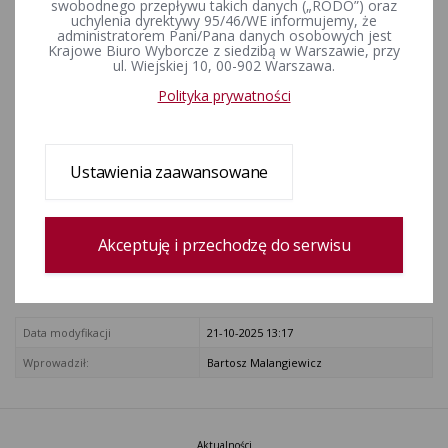
swobodnego przepływu takich danych („RODO”) oraz
sprostowanie Dziennik Ustaw z 2001 r. Nr 28, poz. 319
uchylenia dyrektywy 95/46/WE informujemy, że
zmiana: Dziennik Ustaw z 2006 r. Nr 200, poz. 1471
administratorem Pani/Pana danych osobowych jest
Krajowe Biuro Wyborcze z siedzibą w Warszawie, przy
Dziennik Ustaw z 2009 r. Nr 114, poz. 946)
ul. Wiejskiej 10, 00-902 Warszawa.
ZAŁĄCZNIKI
Polityka prywatności
konstytucja-rzeczypospolitej-polskiej.pdf
Rejestr zmian
Ustawienia zaawansowane
Data utworzenia
01-12-2015 9:09
Akceptuję i przechodzę do serwisu
Wprowadził:
Bartosz Goździk
zobacz cały rejestr
Data modyfikacji
21-10-2025 13:17
Wprowadził:
Bartosz Malangiewicz
Aktualności