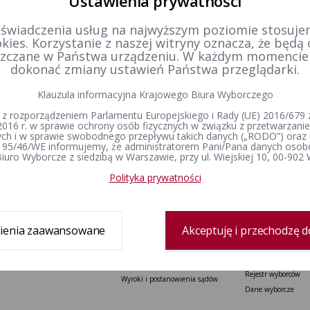
Ustawienia prywatności
tworzenia
21-12-2015 23:56
 świadczenia usług na najwyższym poziomie stosujem
zobacz cały rejestr
kies. Korzystanie z naszej witryny oznacza, że będą
dził:
Bartosz Goździk
zczane w Państwa urządzeniu. W każdym momenci
dokonać zmiany ustawień Państwa przeglądarki.
Klauzula informacyjna Krajowego Biura Wyborczego
 z rozporządzeniem Parlamentu Europejskiego i Rady (UE) 2016/679 z
2016 r. w sprawie ochrony osób fizycznych w związku z przetwarzan
h i w sprawie swobodnego przepływu takich danych („RODO”) oraz 
 95/46/WE informujemy, że administratorem Pani/Pana danych osob
iuro Wyborcze z siedzibą w Warszawie, przy ul. Wiejskiej 10, 00-902
Delegatura
Prawo wyborcze
Wybory i referenda
Polityka prywatności
Zespół delegatury
Konstytucja Rzeczypospolitej Polskiej​
Wybory Prezydenta 
Polskiej
Sprawozdanie finansowe
Kodeks wyborczy
Wybory do Sejmu i 
Ustawa o referendum ogólnokrajowym
Wybory do Parlamen
Ustawa o referendum lokalnym
ienia zaawansowane
Akceptuję i przechodzę d
Wybory samorządowe
Ustawa o partiach politycznych
lokalne
Wyjaśnienia, stanowiska i
Referenda ogólnokr
komunikaty
Rejestr wyborców
Wyroki i postanowienia sądów
Dane wyborcze