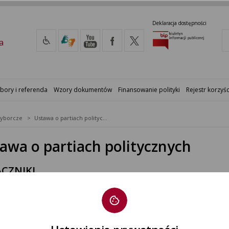
Deklaracja dostępności
a
bory i referenda
Wzory dokumentów
Finansowanie polityki
Rejestr korzyśc
yborcze
Ustawa o partiach politycznych
awa o partiach politycznych
CZNIKI
 jednolity ustawy o partiach politycznych
tr zmian