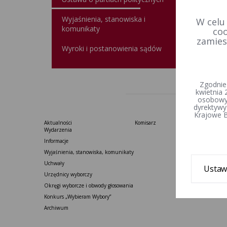
Wyjaśnienia, stanowiska i
Data u
W celu
komunikaty
coo
Wprowa
zamies
Wyroki i postanowienia sądów
Zgodnie
kwietnia 
osobowyc
dyrektywy
Krajowe B
Aktualności
Komisarz
Wydarzenia
Informacje
Wyjaśnienia, stanowiska, komunikaty
Uchwały
Ustaw
Urzędnicy wyborczy
Okręgi wyborcze i obwody głosowania
Konkurs „Wybieram Wybory”
Archiwum