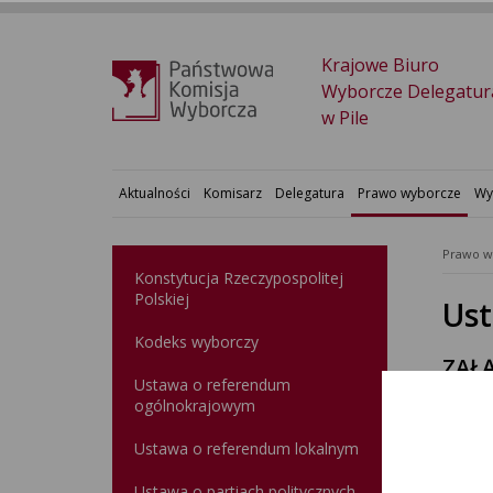
Krajowe Biuro
Wyborcze Delegatur
w Pile
Aktualności
Komisarz
Delegatura
Prawo wyborcze
Wy
Prawo w
Konstytucja Rzeczypospolitej
Polskiej​
Ust
Kodeks wyborczy
ZAŁĄ
Ustawa o referendum
ogólnokrajowym
Tekst
Ustawa o referendum lokalnym
Rejes
Ustawa o partiach politycznych