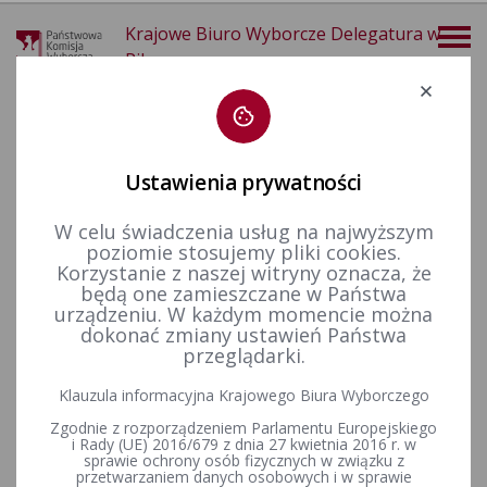
Krajowe Biuro Wyborcze Delegatura w
Pile
Deklaracja dostępności
Ustawienia prywatności
W celu świadczenia usług na najwyższym
poziomie stosujemy pliki cookies.
więcej
Korzystanie z naszej witryny oznacza, że
będą one zamieszczane w Państwa
Prawo wyborcze
Kodeks wyborczy
urządzeniu. W każdym momencie można
dokonać zmiany ustawień Państwa
Kodeks Wyborczy
przeglądarki.
ZAŁĄCZNIKI
Klauzula informacyjna Krajowego Biura Wyborczego
Zgodnie z rozporządzeniem Parlamentu Europejskiego
Tekst ujednolicony Kodeksu wyborczego
i Rady (UE) 2016/679 z dnia 27 kwietnia 2016 r. w
sprawie ochrony osób fizycznych w związku z
przetwarzaniem danych osobowych i w sprawie