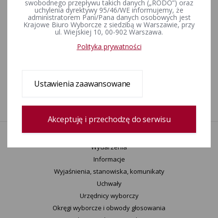
Rejestr zmian
swobodnego przepływu takich danych („RODO”) oraz
uchylenia dyrektywy 95/46/WE informujemy, że
administratorem Pani/Pana danych osobowych jest
Krajowe Biuro Wyborcze z siedzibą w Warszawie, przy
Data utworzenia
ul. Wiejskiej 10, 00-902 Warszawa.
01-12-2015 9:09
Wprowadził:
Polityka prywatności
Bartosz Goździk
zobacz cały rejestr
Ustawienia zaawansowane
Data modyfikacji
31-12-2025 10:30
Wprowadził:
Patrycja Foryt
Akceptuję i przechodzę do serwisu
Aktualności
Wydarzenia
Informacje
Wyjaśnienia, stanowiska, komunikaty
Uchwały
Urzędnicy wyborczy
Okręgi wyborcze i obwody głosowania