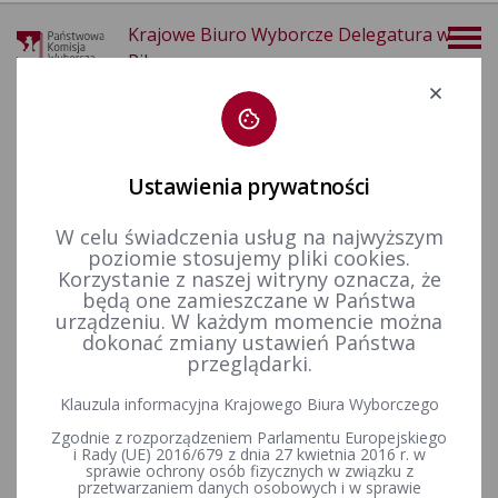
Krajowe Biuro Wyborcze Delegatura w
Pile
Deklaracja dostępności
Ustawienia prywatności
W celu świadczenia usług na najwyższym
poziomie stosujemy pliki cookies.
Deklaracja dostępności
Korzystanie z naszej witryny oznacza, że
będą one zamieszczane w Państwa
urządzeniu. W każdym momencie można
Deklaracja dostępności
dokonać zmiany ustawień Państwa
przeglądarki.
Państwowa Komisja Wyborcza / Krajowe Biuro Wyborcze
zobowiązuje się zapewnić dostępność swojej strony internetowej
Klauzula informacyjna Krajowego Biura Wyborczego
zgodnie z ustawą z dnia 4 kwietnia 2019 r. o dostępności cyfrowej
Zgodnie z rozporządzeniem Parlamentu Europejskiego
stron internetowych i aplikacji mobilnych podmiotów publicznych.
i Rady (UE) 2016/679 z dnia 27 kwietnia 2016 r. w
Oświadczenie w sprawie dostępności ma zastosowanie do strony
sprawie ochrony osób fizycznych w związku z
internetowej
pkw.gov.pl
,
kbw.gov.pl
oraz
delegatur Krajowego Biura
przetwarzaniem danych osobowych i w sprawie