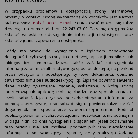
W przypadku problemów z dostępnością strony internetowej
prosimy o kontakt. Osobą wyznaczoną do kontaktów jest
Bartosz
Malangiewicz
,
Pokaż adres e-mail
. Kontaktować można się także
dzwoniąc na numer telefonu
22 243 03 00
. Tą samą drogą można
składać wnioski o udostępnienie informacji niedostępnej oraz
składać żądania zapewnienia dostępności.
Każdy ma prawo do wystąpienia z żądaniem zapewnienia
dostępności cyfrowej strony internetowej, aplikacji mobilnej lub
jakiegoś ich elementu. Można także zażądać udostępnienia
informacji za pomocą alternatywnego sposobu dostępu, na przykład
przez odczytanie niedostępnego cyfrowo dokumentu, opisanie
zawartości filmu bez audiodeskrypcji itp. Żądanie powinno zawierać
dane osoby zgłaszającej żądanie, wskazanie, o którą stronę
internetową lub aplikację mobilną chodzi oraz sposób kontaktu.
Jeżeli osoba żądająca zgłasza potrzebę otrzymania informacji za
pomocą alternatywnego sposobu dostępu, powinna także określić
dogodny dla niej sposób przedstawienia tej informacji. Podmiot
publiczny powinien zrealizować żądanie niezwłocznie, nie później niż
w ciągu 7 dni od dnia wystąpienia z żądaniem. Jeżeli dotrzymanie
tego terminu nie jest możliwe, podmiot publiczny niezwłocznie
informuje o tym wnoszącego żądanie, kiedy realizacja żądania