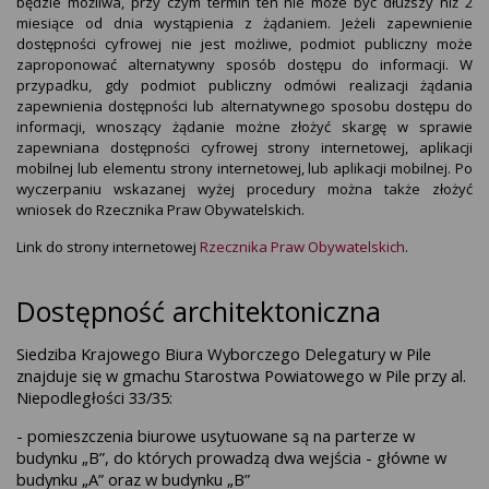
będzie możliwa, przy czym termin ten nie może być dłuższy niż 2
miesiące od dnia wystąpienia z żądaniem. Jeżeli zapewnienie
dostępności cyfrowej nie jest możliwe, podmiot publiczny może
zaproponować alternatywny sposób dostępu do informacji. W
przypadku, gdy podmiot publiczny odmówi realizacji żądania
zapewnienia dostępności lub alternatywnego sposobu dostępu do
informacji, wnoszący żądanie możne złożyć skargę w sprawie
zapewniana dostępności cyfrowej strony internetowej, aplikacji
mobilnej lub elementu strony internetowej, lub aplikacji mobilnej. Po
wyczerpaniu wskazanej wyżej procedury można także złożyć
wniosek do Rzecznika Praw Obywatelskich.
Link do strony internetowej
Rzecznika Praw Obywatelskich
.
Dostępność architektoniczna
Siedziba Krajowego Biura Wyborczego Delegatury w Pile
znajduje się w gmachu Starostwa Powiatowego w Pile przy al.
Niepodległości 33/35:
- pomieszczenia biurowe usytuowane są na parterze w
budynku „B”, do których prowadzą dwa wejścia - główne w
budynku „A” oraz w budynku „B”