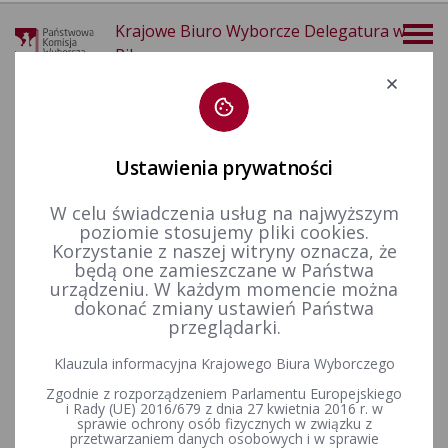
Krajowe Biuro Wyborcze Delegatura w
Pile
Deklaracja dostępności
Ustawienia prywatności
W celu świadczenia usług na najwyższym
poziomie stosujemy pliki cookies.
więcej
Korzystanie z naszej witryny oznacza, że
będą one zamieszczane w Państwa
Dla mediów
Informacje prasowe
urządzeniu. W każdym momencie można
dokonać zmiany ustawień Państwa
przeglądarki.
Wręczenie uchwały w sprawie stwierdzenia wyniku wyborów
Klauzula informacyjna Krajowego Biura Wyborczego
Prezydenta Rzeczypospolitej Polskiej
Zgodnie z rozporządzeniem Parlamentu Europejskiego
i Rady (UE) 2016/679 z dnia 27 kwietnia 2016 r. w
sprawie ochrony osób fizycznych w związku z
przetwarzaniem danych osobowych i w sprawie
Zmiana godziny rozpoczęcia pierwszej konferencji prasowej