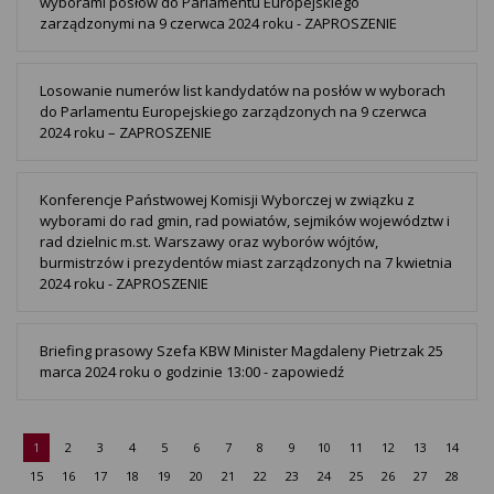
wyborami posłów do Parlamentu Europejskiego
zarządzonymi na 9 czerwca 2024 roku - ZAPROSZENIE
Losowanie numerów list kandydatów na posłów w wyborach
do Parlamentu Europejskiego zarządzonych na 9 czerwca
2024 roku – ZAPROSZENIE
Konferencje Państwowej Komisji Wyborczej w związku z
wyborami do rad gmin, rad powiatów, sejmików województw i
rad dzielnic m.st. Warszawy oraz wyborów wójtów,
burmistrzów i prezydentów miast zarządzonych na 7 kwietnia
2024 roku - ZAPROSZENIE
Briefing prasowy Szefa KBW Minister Magdaleny Pietrzak 25
marca 2024 roku o godzinie 13:00 - zapowiedź
1
2
3
4
5
6
7
8
9
10
11
12
13
14
15
16
17
18
19
20
21
22
23
24
25
26
27
28