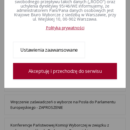
swobodnego przepływu takich danych („RODO”) oraz
PKW w dniu wyborów Prezydenta RP
uchylenia dyrektywy 95/46/WE informujemy, że
administratorem Pani/Pana danych osobowych jest
Krajowe Biuro Wyborcze z siedzibą w Warszawie, przy
ul. Wiejskiej 10, 00-902 Warszawa.
Konferencje Państwowej Komisji Wyborczej w związku z
wyborami Prezydenta Rzeczypospolitej Polskiej
Polityka prywatności
zarządzonymi na 18 maja 2025 roku - ZAPROSZENIE
Ustawienia zaawansowane
Konferencja prasowa Przewodniczącego PKW Sędziego
Sylwestra Marciniaka i Szefa KBW Minister Magdaleny
Pietrzak 3 marca 2025 r. o godz. 12:00 - ZAPROSZENIE
Akceptuję i przechodzę do serwisu
Oświadczenie Przewodniczącego PKW Sędziego Sylwestra
Marciniaka - 29.08.2024 r. o godz. 10:15
Wręczenie zaświadczeń o wyborze na Posła do Parlamentu
Europejskiego - ZAPROSZENIE
Konferencje Państwowej Komisji Wyborczej w związku z