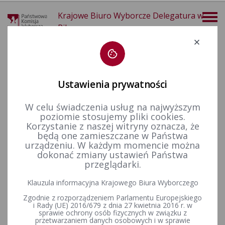
Krajowe Biuro Wyborcze Delegatura w
Pile
Deklaracja dostępności
Ustawienia prywatności
W celu świadczenia usług na najwyższym
poziomie stosujemy pliki cookies.
więcej
Korzystanie z naszej witryny oznacza, że
będą one zamieszczane w Państwa
Aktualności
Informacje
urządzeniu. W każdym momencie można
dokonać zmiany ustawień Państwa
przeglądarki.
Postanowienie nr 4/2023 Komisarza Wyborczego w Pile I z
Klauzula informacyjna Krajowego Biura Wyborczego
dnia 2 stycznia 2023 r. w sprawie stwierdzenia wygaśnięcia
Zgodnie z rozporządzeniem Parlamentu Europejskiego
mandatu radnego Rady Miejskiej w Jastrowiu
i Rady (UE) 2016/679 z dnia 27 kwietnia 2016 r. w
sprawie ochrony osób fizycznych w związku z
przetwarzaniem danych osobowych i w sprawie