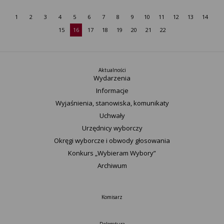
1
2
3
4
5
6
7
8
9
10
11
12
13
14
15
16
17
18
19
20
21
22
Aktualności
Wydarzenia
Informacje
Wyjaśnienia, stanowiska, komunikaty
Uchwały
Urzędnicy wyborczy
Okręgi wyborcze i obwody głosowania
Konkurs „Wybieram Wybory”
Archiwum
Komisarz