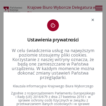
Krajowe Biuro Wyborcze Delegatura w
Pile
Deklaracja dostępności
Ustawienia prywatności
W celu świadczenia usług na najwyższym
poziomie stosujemy pliki cookies.
więcej
Korzystanie z naszej witryny oznacza, że
będą one zamieszczane w Państwa
Wybory i referenda
Wybory do Sejmu i do Senatu
Wybory do Sejmu i Senatu w 2023 r.
Informacje ogólne
urządzeniu. W każdym momencie można
dokonać zmiany ustawień Państwa
przeglądarki.
Wyniki wyborów do Sejmu Rzeczypospolitej Polskiej i do
Klauzula informacyjna Krajowego Biura Wyborczego
Senatu Rzeczypsopolitej Polskiej zarządzonych na dzień 15
Zgodnie z rozporządzeniem Parlamentu Europejskiego
października 2023 r. oraz protokół referendum
i Rady (UE) 2016/679 z dnia 27 kwietnia 2016 r. w
ogólnokrajowego na obszarze Okręgowej Komisji Wyborczej
sprawie ochrony osób fizycznych w związku z
w Pile
przetwarzaniem danych osobowych i w sprawie