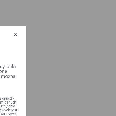
y pliki
 one
e można
 dnia 27
iem danych
uchylenia
owych jest
 Warszawa.