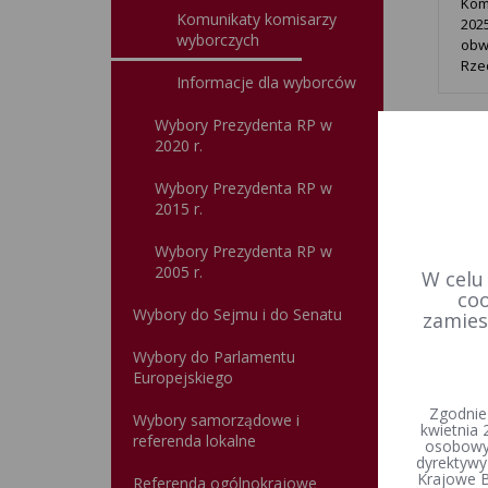
Kom
Komunikaty komisarzy
202
wyborczych
obw
Rzec
Informacje dla wyborców
Wybory Prezydenta RP w
2020 r.
Wybory Prezydenta RP w
2015 r.
Wybory Prezydenta RP w
2005 r.
W celu
coo
Wybory do Sejmu i do Senatu
zamies
Wybory do Parlamentu
Europejskiego
Zgodnie
Wybory samorządowe i
kwietnia 
referenda lokalne
osobowyc
dyrektywy
Krajowe B
Referenda ogólnokrajowe