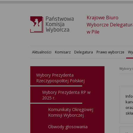
Krajowe Biuro
Wyborcze Delegatur
w Pile
Aktualności
Komisarz
Delegatura
Prawo wyborcze
Wy
Wybory 
Wybory Prezydenta
Rzeczypospolitej Polskiej
Wybory Prezydenta RP w
Inf
2025 r.
kan
ora
Komunikaty Okręgowej
skła
Komisji Wyborczej
Obwody głosowania