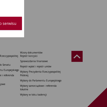
o serwisu
Wzory dokumentów
Rzeczypospolitej
Rejestr korzyści
Sprawozdania finansowe
do Senatu
Rejestr wpłat i rejestr umów
tu Europejskiego
Wybory Prezydenta Rzeczypospolitej
 i referenda
Polskiej
Wybory do Parlamentu Europejskiego
ajowe
Wybory samorządowe i referenda
lokalne
Wybory w toku kadencji