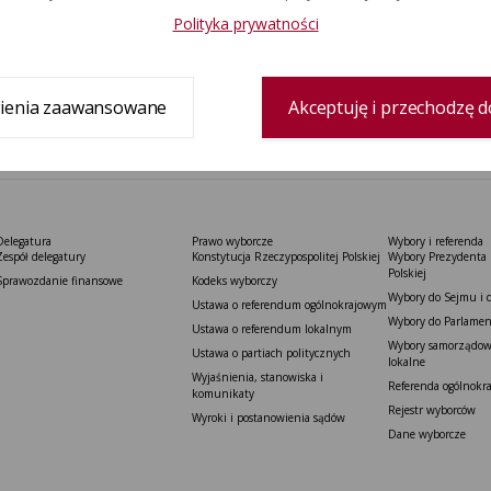
Polityka prywatności
ienia zaawansowane
Akceptuję i przechodzę d
Delegatura
Prawo wyborcze
Wybory i referenda
Zespół delegatury
Konstytucja Rzeczypospolitej Polskiej​
Wybory Prezydenta 
Polskiej
Sprawozdanie finansowe
Kodeks wyborczy
Wybory do Sejmu i 
Ustawa o referendum ogólnokrajowym
Wybory do Parlamen
Ustawa o referendum lokalnym
Wybory samorządowe
Ustawa o partiach politycznych
lokalne
Wyjaśnienia, stanowiska i
Referenda ogólnokr
komunikaty
Rejestr wyborców
Wyroki i postanowienia sądów
Dane wyborcze