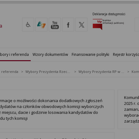
Deklaracja dostępności
a
bory i referenda
Wzory dokumentów
Finansowanie polityki
Rejestr korzyśc
i referenda
Wybory Prezydenta Rzeczypospolitej Polskiej
Wybory Prezydenta RP w 2025 r.
Komunik
ormacje o możliwości dokonania dodatkowych zgłoszeń
2025 r.
dydatów na członków obwodowych komisji wyborczych
zamiar
z miejscu, dacie i godzinie losowania kandydatów do
wyborac
du tych komisji
zarządz