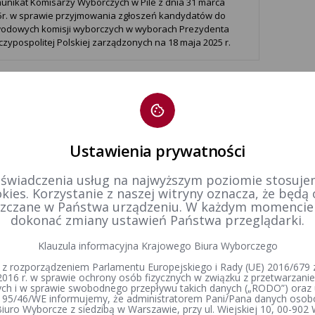
unikat Komisarzy Wyborczych w Pile z dnia 31 marca
5r. w sprawie przyjmowania zgłoszeń kandydatów do
odowych komisji wyborczych w wyborach Prezydenta
zypospolitej Polskiej zarządzonych na 18 maja 2025 r.
1
Ustawienia prywatności
 świadczenia usług na najwyższym poziomie stosujem
kies. Korzystanie z naszej witryny oznacza, że będą
zczane w Państwa urządzeniu. W każdym momenci
dokonać zmiany ustawień Państwa przeglądarki.
Klauzula informacyjna Krajowego Biura Wyborczego
 z rozporządzeniem Parlamentu Europejskiego i Rady (UE) 2016/679 z
2016 r. w sprawie ochrony osób fizycznych w związku z przetwarzan
h i w sprawie swobodnego przepływu takich danych („RODO”) oraz 
 95/46/WE informujemy, że administratorem Pani/Pana danych osob
iuro Wyborcze z siedzibą w Warszawie, przy ul. Wiejskiej 10, 00-902