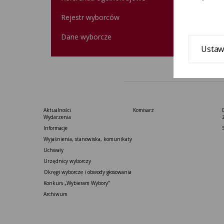
Rejestr wyborców
Dane wyborcze
Ustaw
Aktualności
Komisarz
Wydarzenia
Informacje
Wyjaśnienia, stanowiska, komunikaty
Uchwały
Urzędnicy wyborczy
Okręgi wyborcze i obwody głosowania
Konkurs „Wybieram Wybory”
Archiwum