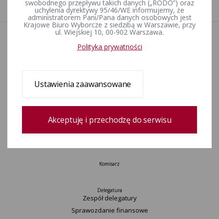
1
swobodnego przepływu takich danych („RODO”) oraz
uchylenia dyrektywy 95/46/WE informujemy, że
administratorem Pani/Pana danych osobowych jest
Krajowe Biuro Wyborcze z siedzibą w Warszawie, przy
ul. Wiejskiej 10, 00-902 Warszawa.
Aktualności
Polityka prywatności
Wydarzenia
Informacje
Wyjaśnienia, stanowiska, komunikaty
Ustawienia zaawansowane
Uchwały
Urzędnicy wyborczy
Okręgi wyborcze i obwody głosowania
Akceptuję i przechodzę do serwisu
Konkurs „Wybieram Wybory”
Archiwum
Komisarz
Delegatura
Zespół delegatury
Sprawozdanie finansowe