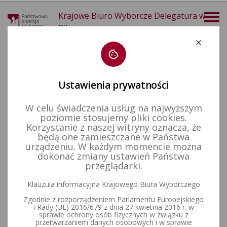
Krajowe Biuro Wyborcze Delegatura w
Pile
Deklaracja dostępności
Ustawienia prywatności
W celu świadczenia usług na najwyższym
poziomie stosujemy pliki cookies.
więcej
Korzystanie z naszej witryny oznacza, że
będą one zamieszczane w Państwa
Wybory i referenda
Wybory samorządowe i referenda lokalne
Wybory samorządowe w 2014&nbsp;r.
Obwody głosowania
urządzeniu. W każdym momencie można
dokonać zmiany ustawień Państwa
przeglądarki.
Klauzula informacyjna Krajowego Biura Wyborczego
Podział gmin na okręgi wyborcze i stałe obwody głosowania
Zgodnie z rozporządzeniem Parlamentu Europejskiego
i Rady (UE) 2016/679 z dnia 27 kwietnia 2016 r. w
sprawie ochrony osób fizycznych w związku z
przetwarzaniem danych osobowych i w sprawie