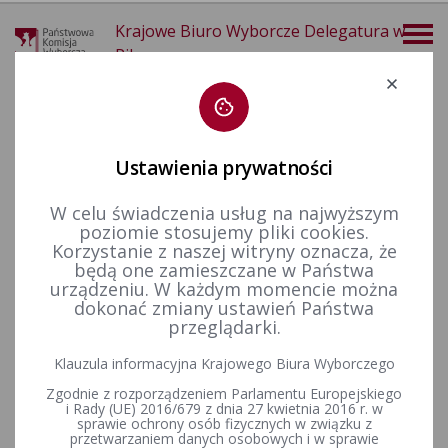
Krajowe Biuro Wyborcze Delegatura w
Pile
Deklaracja dostępności
Ustawienia prywatności
W celu świadczenia usług na najwyższym
poziomie stosujemy pliki cookies.
więcej
Korzystanie z naszej witryny oznacza, że
będą one zamieszczane w Państwa
Wybory i referenda
Wybory samorządowe i referenda lokalne
Wybory i referenda w toku kadencji
Kadencja 2024-2029
urządzeniu. W każdym momencie można
Wybory uzupełniające
Wybory uzupełniające do Rady Miasta i Gminy Miasteczko Krajeńskie w okręgu wyborczym nr 4 zarządzone na 5 lipca 2026 r.
dokonać zmiany ustawień Państwa
przeglądarki.
Wybory uzupełniające do Rady
Klauzula informacyjna Krajowego Biura Wyborczego
Miasta i Gminy Miasteczko
Zgodnie z rozporządzeniem Parlamentu Europejskiego
Krajeńskie w okręgu
i Rady (UE) 2016/679 z dnia 27 kwietnia 2016 r. w
sprawie ochrony osób fizycznych w związku z
przetwarzaniem danych osobowych i w sprawie